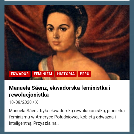
EKWADOR
FEMINIZM
HISTORIA
PERU
Manuela Sáenz, ekwadorska feministka i
rewolucjonistka
10/08/2020
X
Manuela Sáenz była ekwadorską rewolucjonistką, pionierką
feminizmu w Ameryce Południowej, kobietą odważną i
inteligentną. Przyszła na…