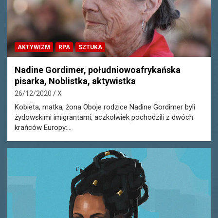
AKTYWIZM
RPA
SZTUKA
Nadine Gordimer, południowoafrykańska
pisarka, Noblistka, aktywistka
26/12/2020
X
Kobieta, matka, żona Oboje rodzice Nadine Gordimer byli
żydowskimi imigrantami, aczkolwiek pochodzili z dwóch
krańców Europy:…