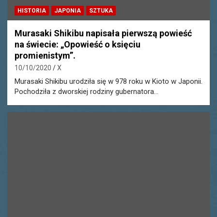
HISTORIA
JAPONIA
SZTUKA
Murasaki Shikibu napisała pierwszą powieść
na świecie: „Opowieść o księciu
promienistym”.
10/10/2020
X
Murasaki Shikibu urodziła się w 978 roku w Kioto w Japonii.
Pochodziła z dworskiej rodziny gubernatora…