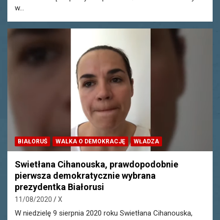
w…
BIAŁORUŚ
WALKA O DEMOKRACJĘ
WŁADZA
Swietłana Cihanouska, prawdopodobnie
pierwsza demokratycznie wybrana
prezydentka Białorusi
11/08/2020
X
W niedzielę 9 sierpnia 2020 roku Swietłana Cihanouska,