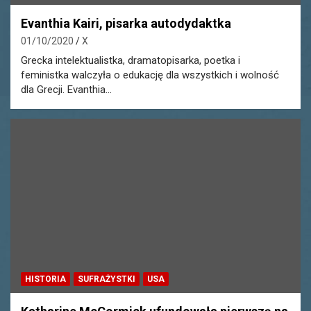
Evanthia Kairi, pisarka autodydaktka
01/10/2020
X
Grecka intelektualistka, dramatopisarka, poetka i
feministka walczyła o edukację dla wszystkich i wolność
dla Grecji. Evanthia…
HISTORIA
SUFRAŻYSTKI
USA