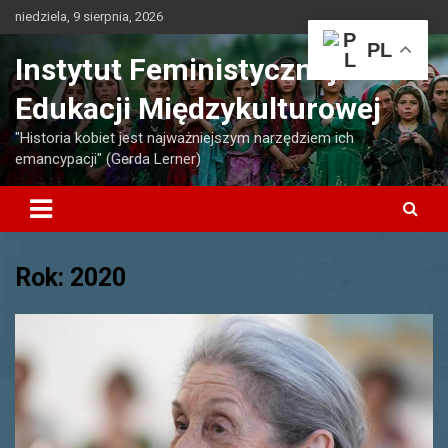
Skip
niedziela, 9 sierpnia, 2026
to
PL
content
Instytut Feministycznej
Edukacji Międzykulturowej
"Historia kobiet jest najważniejszym narzędziem ich
emancypacji" (Gerda Lerner)
Rok:
2020