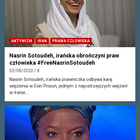
AKTYWIZM
IRAN
PRAWA CZŁOWIEKA
Nasrin Sotoudeh, irańska obrończyni praw
człowieka #FreeNasrinSotoudeh
02/08/2020
X
Nasrin Sotoudeh, irańska prawniczka odbywa karę
więzienia w Evin Prison, jednym z najostrzejszych więzień
w Iranie.…