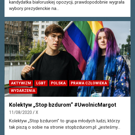
kandydatka białoruskiej opozycji, prawdopodobnie wygrała
wybory prezydenckie na…
AKTYWIZM
LGBT
POLSKA
PRAWA CZŁOWIEKA
WYDARZENIA
Kolektyw „Stop bzdurom” #UwolnicMargot
11/08/2020
X
Kolektyw „Stop bzdurom” to grupa młodych ludzi, którzy
tak piszą o sobie na stronie stopbzdurom.pl: „jesteśmy…