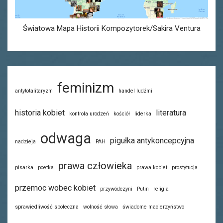
Światowa Mapa Historii Kompozytorek/Sakira Ventura
feminizm
antytotalitaryzm
handel ludźmi
historia kobiet
literatura
kontrola urodzeń
kościół
liderka
odwaga
pigułka antykoncepcyjna
nadzieja
PAH
prawa człowieka
pisarka
poetka
prawa kobiet
prostytucja
przemoc wobec kobiet
przywódczyni
Putin
religia
sprawiedliwość społeczna
wolność słowa
świadome macierzyństwo