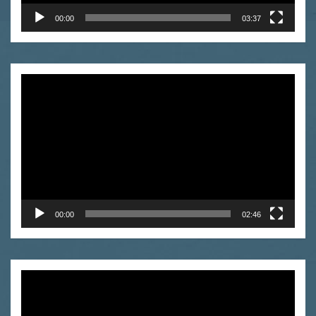
00:00
03:37
Odtwarzacz
video
00:00
02:46
Odtwarzacz
video