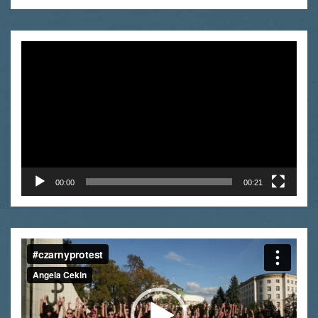
Odtwarzacz
video
00:00
00:21
Odtwarzacz
video