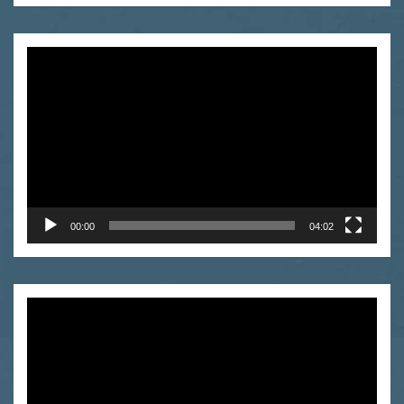
Odtwarzacz
video
00:00
04:02
Odtwarzacz
video