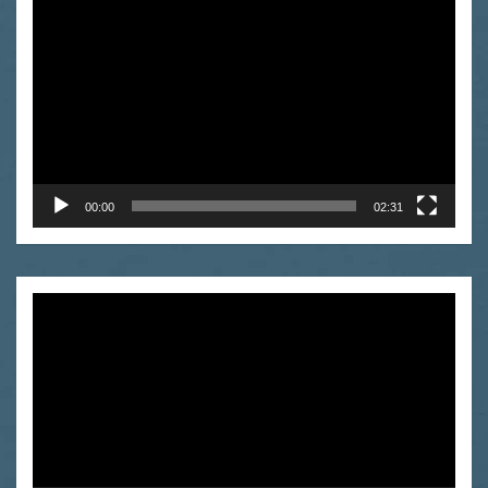
video
00:00
02:31
Odtwarzacz
video