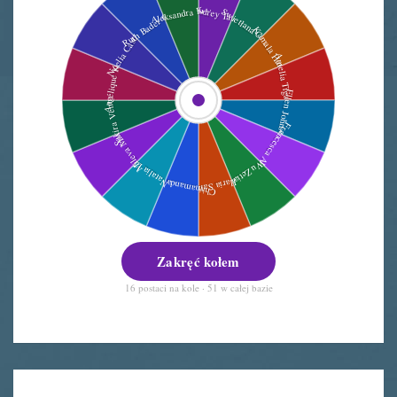
Zakręć kołem
16 postaci na kole · 51 w całej bazie