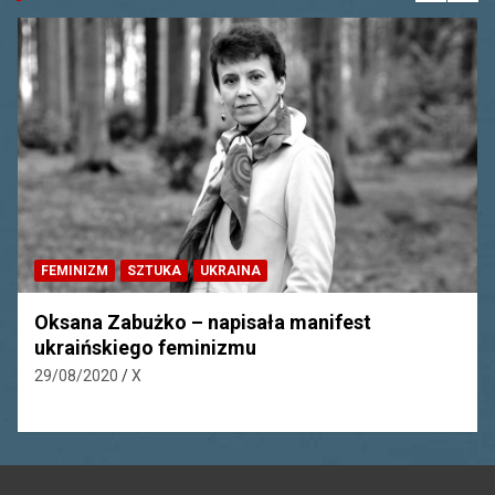
EKWADOR
FEMINIZM
HISTORIA
PERU
Manuela Sáenz, ekwadorska feministka i
rewolucjonistka
10/08/2020
X