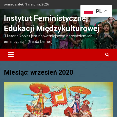
Skip
poniedziałek, 3 sierpnia, 2026
to
PL
content
Instytut Feministycznej
Edukacji Międzykulturowej
"Historia kobiet jest najważniejszym narzędziem ich
emancypacji" (Gerda Lerner)
Miesiąc:
wrzesień 2020