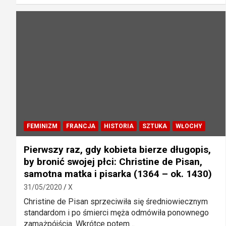
FEMINIZM
FRANCJA
HISTORIA
SZTUKA
WŁOCHY
Pierwszy raz, gdy kobieta bierze długopis,
by bronić swojej płci: Christine de Pisan,
samotna matka i pisarka (1364 – ok. 1430)
31/05/2020
X
Christine de Pisan sprzeciwiła się średniowiecznym
standardom i po śmierci męża odmówiła ponownego
zamążpójścia. Wkrótce potem…