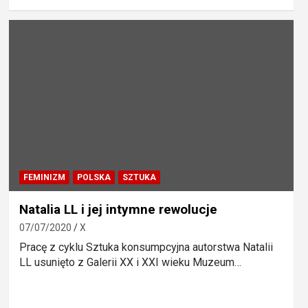
FEMINIZM
POLSKA
SZTUKA
Natalia LL i jej intymne rewolucje
07/07/2020
X
Pracę z cyklu Sztuka konsumpcyjna autorstwa Natalii
LL usunięto z Galerii XX i XXI wieku Muzeum…