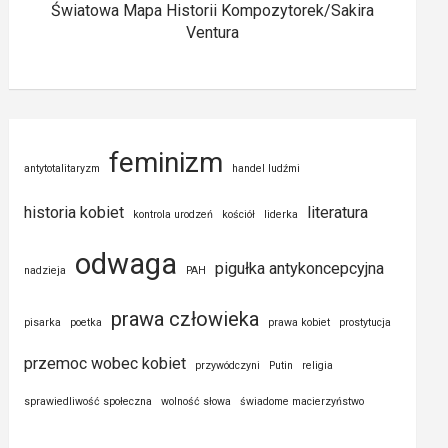
Światowa Mapa Historii Kompozytorek/Sakira
Ventura
feminizm
antytotalitaryzm
handel ludźmi
historia kobiet
literatura
kontrola urodzeń
kościół
liderka
odwaga
pigułka antykoncepcyjna
nadzieja
PAH
prawa człowieka
pisarka
poetka
prawa kobiet
prostytucja
przemoc wobec kobiet
przywódczyni
Putin
religia
sprawiedliwość społeczna
wolność słowa
świadome macierzyństwo