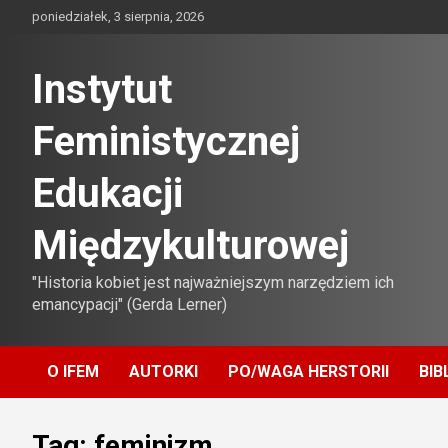
Skip
poniedziałek, 3 sierpnia, 2026
to
content
Instytut
Feministycznej
Edukacji
Międzykulturowej
"Historia kobiet jest najważniejszym narzędziem ich
emancypacji" (Gerda Lerner)
O IFEM
AUTORKI
PO/WAGA HERSTORII
BIB
Tag:
feminizm