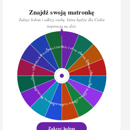
Znajdź swoją matronkę
Zakręć kołem i odkryj osobę, która będzie dla Ciebie
inspiracją na dziś.
Zakręć kołem