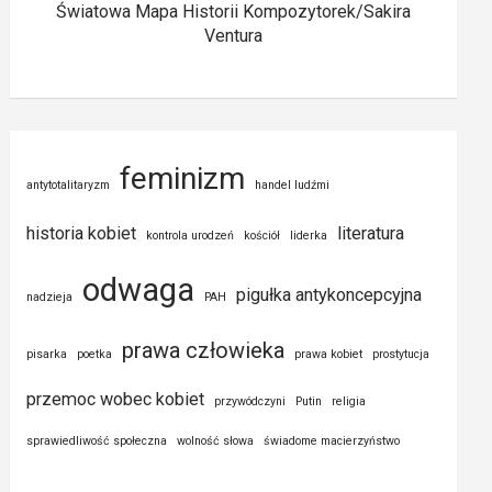
Światowa Mapa Historii Kompozytorek/Sakira
Ventura
feminizm
antytotalitaryzm
handel ludźmi
historia kobiet
literatura
kontrola urodzeń
kościół
liderka
odwaga
pigułka antykoncepcyjna
nadzieja
PAH
prawa człowieka
pisarka
poetka
prawa kobiet
prostytucja
przemoc wobec kobiet
przywódczyni
Putin
religia
sprawiedliwość społeczna
wolność słowa
świadome macierzyństwo