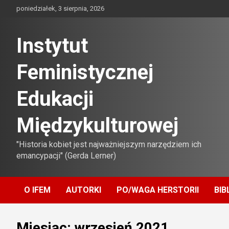
Skip
poniedziałek, 3 sierpnia, 2026
to
content
Instytut
Feministycznej
Edukacji
Międzykulturowej
"Historia kobiet jest najważniejszym narzędziem ich
emancypacji" (Gerda Lerner)
O IFEM
AUTORKI
PO/WAGA HERSTORII
BIB
Miesiąc:
wrzesień 2021