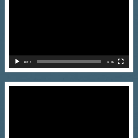
Odtwarzacz
video
00:00
04:16
Odtwarzacz
video