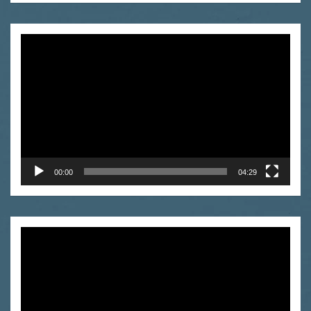
Odtwarzacz
video
00:00
04:29
Odtwarzacz
video