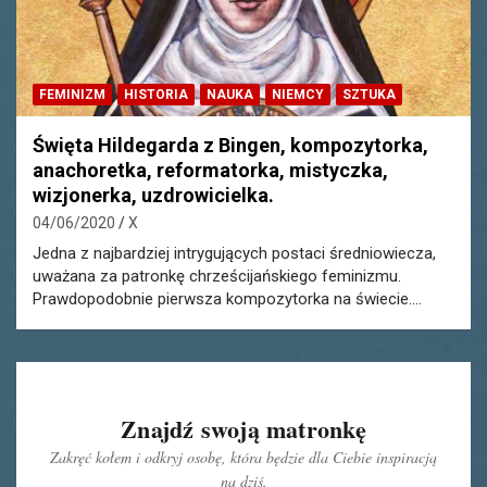
FEMINIZM
HISTORIA
NAUKA
NIEMCY
SZTUKA
Święta Hildegarda z Bingen, kompozytorka,
anachoretka, reformatorka, mistyczka,
wizjonerka, uzdrowicielka.
04/06/2020
X
Jedna z najbardziej intrygujących postaci średniowiecza,
uważana za patronkę chrześcijańskiego feminizmu.
Prawdopodobnie pierwsza kompozytorka na świecie.…
Znajdź swoją matronkę
Zakręć kołem i odkryj osobę, która będzie dla Ciebie inspiracją
na dziś.