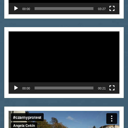
00:00
03:27
Odtwarzacz
video
00:00
00:21
Odtwarzacz
video