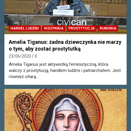
HANDEL LUDŹMI
HISZPANIA
PROSTYTUCJA
RUMUNIA
Amelia Tiganus: żadna dziewczynka nie marzy
o tym, aby zostać prostytutką
23/06/2020
X
Amelia Tiganus jest aktywistką feministyczną, która
walczy z prostytucją, handlem ludźmi i patriarchatem. Jest
również ofiarą…