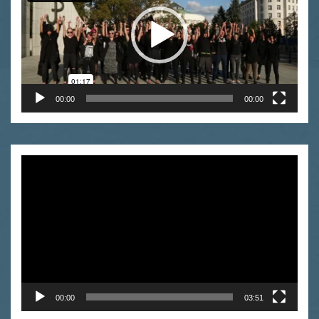
00:00
00:00
Odtwarzacz
video
00:00
03:51