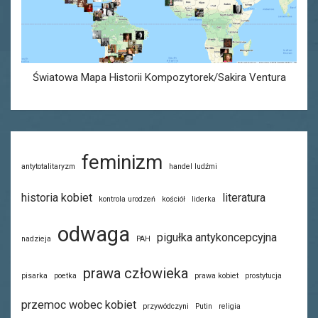
Światowa Mapa Historii Kompozytorek/Sakira Ventura
feminizm
antytotalitaryzm
handel ludźmi
historia kobiet
literatura
kontrola urodzeń
kościół
liderka
odwaga
pigułka antykoncepcyjna
nadzieja
PAH
prawa człowieka
pisarka
poetka
prawa kobiet
prostytucja
przemoc wobec kobiet
przywódczyni
Putin
religia