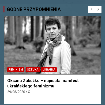
GODNE PRZYPOMNIENIA
EKWADOR
FEMINIZM
HISTORIA
PERU
Manuela Sáenz, ekwadorska feministka i
rewolucjonistka
10/08/2020
X