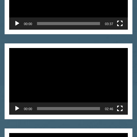
00:00
03:37
Odtwarzacz
video
00:00
02:46
Odtwarzacz