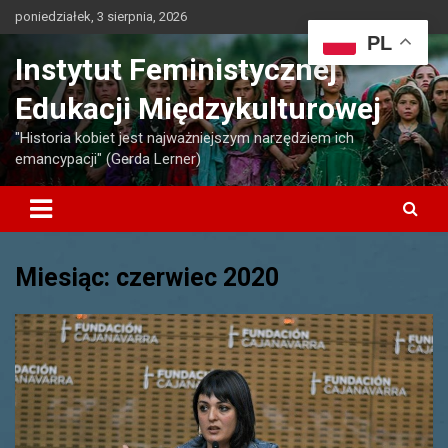
Skip
poniedziałek, 3 sierpnia, 2026
to
PL
content
Instytut Feministycznej
Edukacji Międzykulturowej
"Historia kobiet jest najważniejszym narzędziem ich
emancypacji" (Gerda Lerner)
Miesiąc:
czerwiec 2020