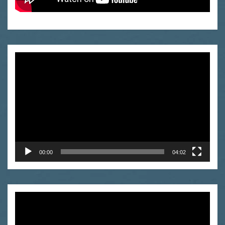
Odtwarzacz
video
00:00
04:02
Odtwarzacz
video