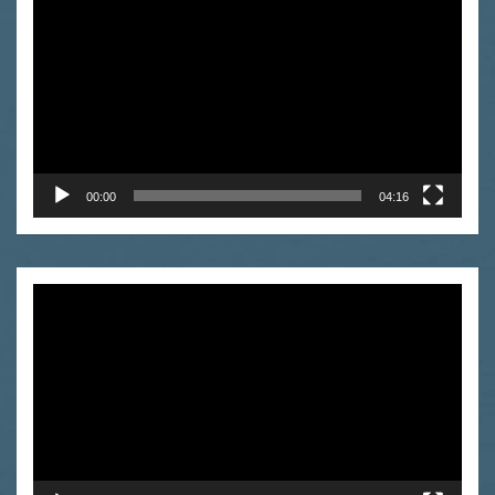
video
00:00
04:16
Odtwarzacz
video