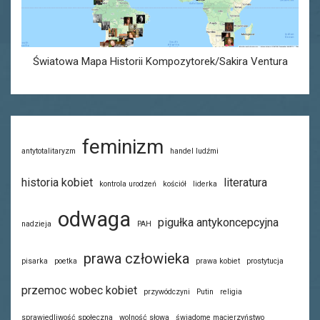
Światowa Mapa Historii Kompozytorek/Sakira Ventura
feminizm
antytotalitaryzm
handel ludźmi
historia kobiet
literatura
kontrola urodzeń
kościół
liderka
odwaga
pigułka antykoncepcyjna
nadzieja
PAH
prawa człowieka
pisarka
poetka
prawa kobiet
prostytucja
przemoc wobec kobiet
przywódczyni
Putin
religia
sprawiedliwość społeczna
wolność słowa
świadome macierzyństwo