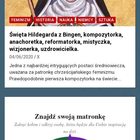
FEMINIZM
HISTORIA
NAUKA
NIEMCY
SZTUKA
Święta Hildegarda z Bingen, kompozytorka,
anachoretka, reformatorka, mistyczka,
wizjonerka, uzdrowicielka.
04/06/2020
X
Jedna z najbardziej intrygujących postaci średniowiecza,
uważana za patronkę chrześcijańskiego feminizmu.
Prawdopodobnie pierwsza kompozytorka na świecie.…
Znajdź swoją matronkę
Zakręć kołem i odkryj osobę, która będzie dla Ciebie inspiracją
na dziś.