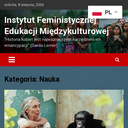
Skip
sobota, 8 sierpnia, 2026
to
PL
content
Instytut Feministycznej
Edukacji Międzykulturowej
"Historia kobiet jest najważniejszym narzędziem ich
emancypacji" (Gerda Lerner)
Kategoria:
Nauka