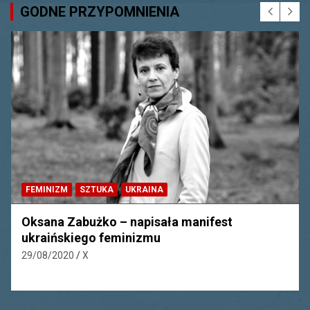
GODNE PRZYPOMNIENIA
EKWADOR
FEMINIZM
HISTORIA
PERU
Manuela Sáenz, ekwadorska feministka i
rewolucjonistka
10/08/2020
X