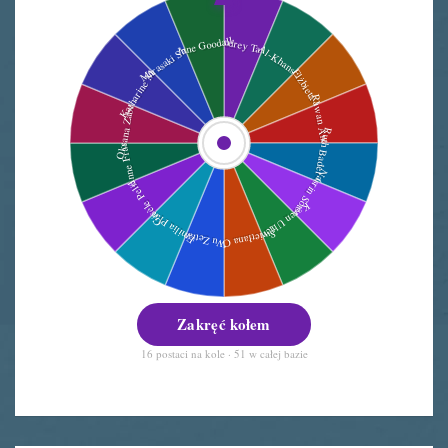
Zakręć kołem
16 postaci na kole · 51 w całej bazie