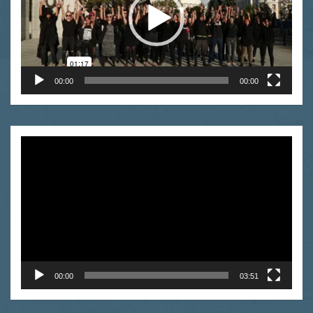
00:00
00:00
Odtwarzacz
video
00:00
03:51