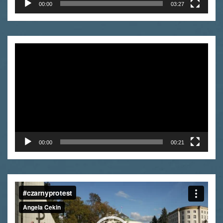
00:00
03:27
Odtwarzacz
video
00:00
00:21
Odtwarzacz
video