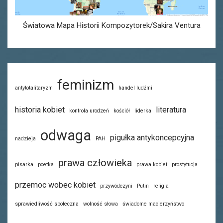
Światowa Mapa Historii Kompozytorek/Sakira Ventura
feminizm
antytotalitaryzm
handel ludźmi
historia kobiet
literatura
kontrola urodzeń
kościół
liderka
odwaga
pigułka antykoncepcyjna
nadzieja
PAH
prawa człowieka
pisarka
poetka
prawa kobiet
prostytucja
przemoc wobec kobiet
przywódczyni
Putin
religia
sprawiedliwość społeczna
wolność słowa
świadome macierzyństwo