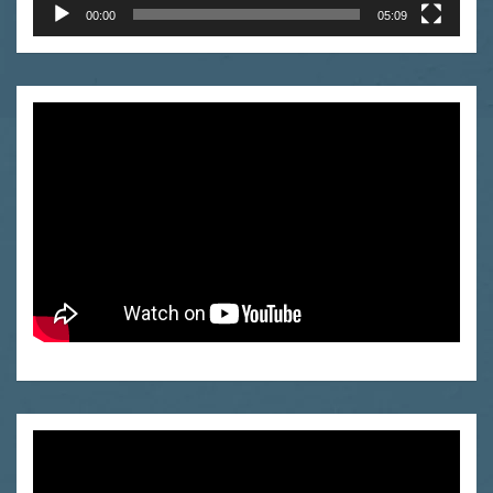
00:00
05:09
Odtwarzacz
video