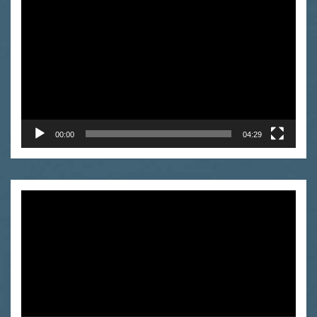
video
00:00
04:29
Odtwarzacz
video