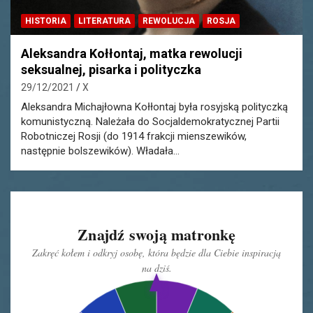
HISTORIA
LITERATURA
REWOLUCJA
ROSJA
Aleksandra Kołłontaj, matka rewolucji
seksualnej, pisarka i polityczka
29/12/2021
X
Aleksandra Michajłowna Kołłontaj była rosyjską polityczką
komunistyczną. Należała do Socjaldemokratycznej Partii
Robotniczej Rosji (do 1914 frakcji mienszewików,
następnie bolszewików). Władała…
Znajdź swoją matronkę
Zakręć kołem i odkryj osobę, która będzie dla Ciebie inspiracją
na dziś.