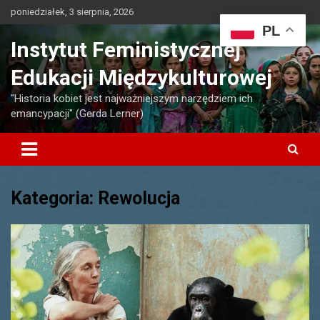
Skip
poniedziałek, 3 sierpnia, 2026
to
PL
content
Instytut Feministycznej
Edukacji Międzykulturowej
"Historia kobiet jest najważniejszym narzędziem ich
emancypacji" (Gerda Lerner)
Kategoria:
Rewolucja