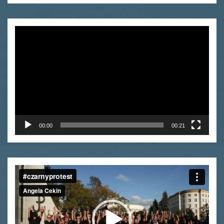
Odtwarzacz
video
00:00
00:21
Odtwarzacz
video