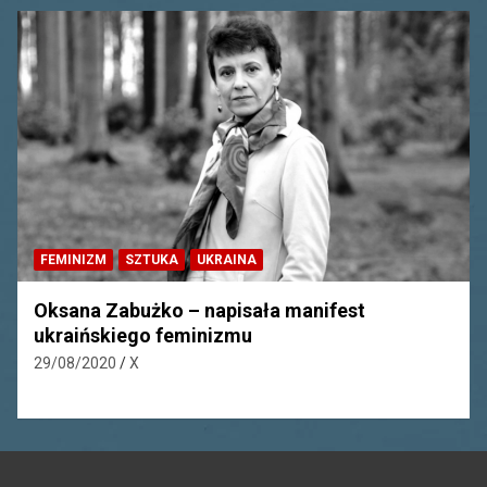
FEMINIZM
SZTUKA
UKRAINA
Oksana Zabużko – napisała manifest
ukraińskiego feminizmu
29/08/2020
X