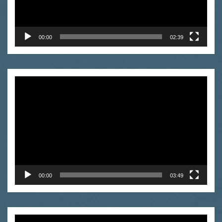
00:00
02:39
Odtwarzacz
video
00:00
03:49
Odtwarzacz