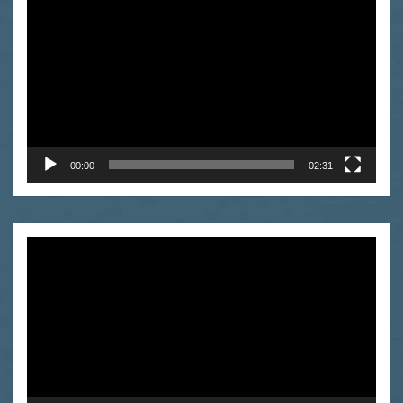
video
00:00
02:31
Odtwarzacz
video