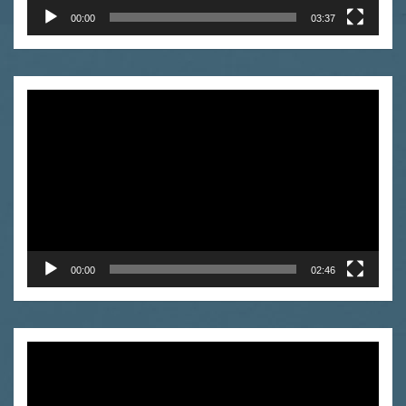
00:00
03:37
Odtwarzacz
video
00:00
02:46
Odtwarzacz
video