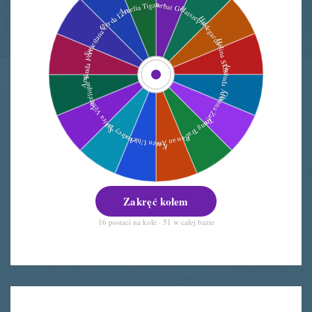
Zakręć kołem
16 postaci na kole · 51 w całej bazie