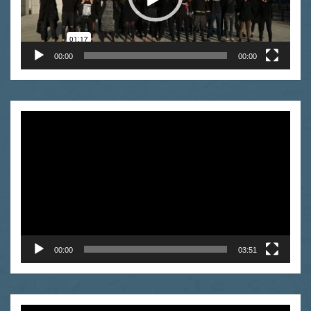
00:00
00:00
Odtwarzacz
video
00:00
03:51
Odtwarzacz