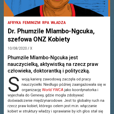
AFRYKA
FEMINIZM
RPA
WŁADZA
Dr. Phumzile Mlambo-Ngcuka,
szefowa ONZ Kobiety
10/08/2020
X
Phumzile Mlambo-Ngcuka jest
nauczycielką, aktywistką na rzecz praw
człowieka, doktorantką i polityczką.
S
woją karierę zawodową zaczęła od pracy
nauczycielki. Niedługo później zaangażowała się w
organizację
World YWCA
jako koordynatorka i
wyjechała do Genewy, gdzie mogła zdobywać
doświadczenie międzynarodowe. Jest to globalny ruch na
rzecz praw kobiet, którego celem jest m.in. włączanie
kobiet w struktury władzy i sprawianie by ich głos stał się