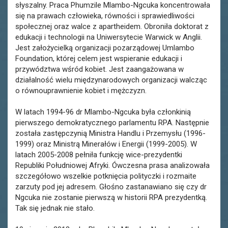
słyszalny. Praca Phumzile Mlambo-Ngcuka koncentrowała
się na prawach człowieka, równości i sprawiedliwości
społecznej oraz walce z apartheidem. Obroniła doktorat z
edukacji i technologii na Uniwersytecie Warwick w Anglii.
Jest założycielką organizacji pozarządowej Umlambo
Foundation, której celem jest wspieranie edukacji i
przywództwa wśród kobiet. Jest zaangażowana w
działalność wielu międzynarodowych organizacji walcząc
o równouprawnienie kobiet i mężczyzn.
W latach 1994-96 dr Mlambo-Ngcuka była członkinią
pierwszego demokratycznego parlamentu RPA. Następnie
została zastępczynią Ministra Handlu i Przemysłu (1996-
1999) oraz Ministrą Minerałów i Energii (1999-2005). W
latach 2005-2008 pełniła funkcję wice-prezydentki
Republiki Południowej Afryki. Ówczesna prasa analizowała
szczegółowo wszelkie potknięcia polityczki i rozmaite
zarzuty pod jej adresem. Głośno zastanawiano się czy dr
Ngcuka nie zostanie pierwszą w historii RPA prezydentką.
Tak się jednak nie stało.