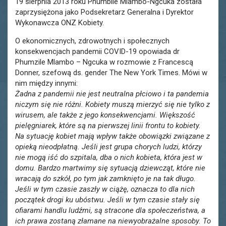
19 sierpnia 2013 roku Phumbile Mlambo-Ngcuka została
zaprzysiężona jako Podsekretarz Generalna i Dyrektor
Wykonawcza ONZ Kobiety.
O ekonomicznych, zdrowotnych i społecznych
konsekwencjach pandemii COVID-19 opowiada dr
Phumzile Mlambo – Ngcuka w rozmowie z Francescą
Donner, szefową ds. gender The New York Times. Mówi w
nim między innymi:
Żadna z pandemii nie jest neutralna płciowo i ta pandemia
niczym się nie różni. Kobiety muszą mierzyć się nie tylko z
wirusem, ale także z jego konsekwencjami. Większość
pielęgniarek, które są na pierwszej linii frontu to kobiety.
Na sytuację kobiet mają wpływ także obowiązki związane z
opieką nieodpłatną. Jeśli jest grupa chorych ludzi, którzy
nie mogą iść do szpitala, dba o nich kobieta, która jest w
domu. Bardzo martwimy się sytuacją dziewcząt, które nie
wracają do szkół, po tym jak zamknięto je na tak długo.
Jeśli w tym czasie zaszły w ciążę, oznacza to dla nich
początek drogi ku ubóstwu. Jeśli w tym czasie stały się
ofiarami handlu ludźmi, są stracone dla społeczeństwa, a
ich prawa zostaną złamane na niewyobrażalne sposoby. To