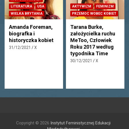
LITERATURA
USA
AKTYWIZM
FEMINIZM
WIELKA BRYTANIA
PRZEMOC WOBEC KOBIET
Amanda Foreman,
Tarana Burke,
biografka i
założycielka ruchu
historyczka kobiet
MeToo, Człowiek
Roku 2017 według
31/12/2021
X
tygodnika Time
30/12/2021
X
Copyright © 2026
Instytut Feministycznej Edukacji
Międzykulturowej