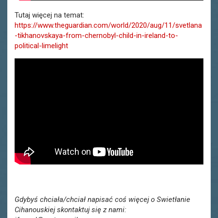
Tutaj więcej na temat:
https://www.theguardian.com/world/2020/aug/11/svetlana
-tikhanovskaya-from-chernobyl-child-in-ireland-to-
political-limelight
Gdybyś chciała/chciał napisać coś więcej o Swietłanie
Cihanouskiej skontaktuj się z nami: