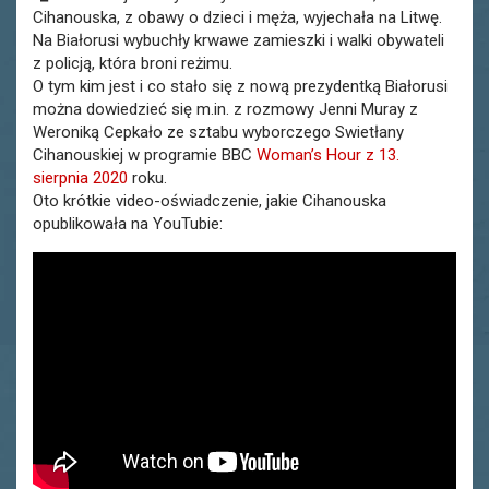
Cihanouska, z obawy o dzieci i męża, wyjechała na Litwę.
Na Białorusi wybuchły krwawe zamieszki i walki obywateli
z policją, która broni reżimu.
O tym kim jest i co stało się z nową prezydentką Białorusi
można dowiedzieć się m.in. z rozmowy Jenni Muray z
Weroniką Cepkało ze sztabu wyborczego Swietłany
Cihanouskiej w programie BBC
Woman’s Hour z 13.
sierpnia 2020
roku.
Oto krótkie video-oświadczenie, jakie Cihanouska
opublikowała na YouTubie: