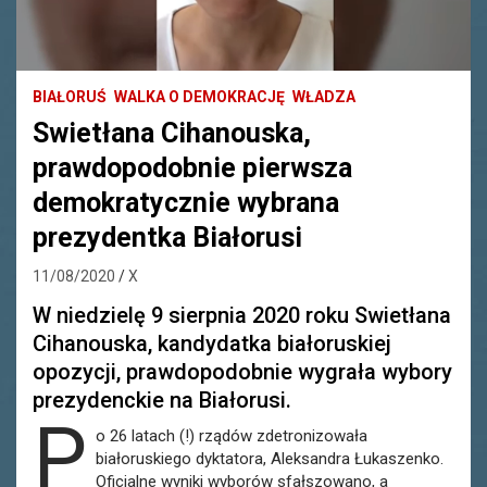
BIAŁORUŚ
WALKA O DEMOKRACJĘ
WŁADZA
Swietłana Cihanouska,
prawdopodobnie pierwsza
demokratycznie wybrana
prezydentka Białorusi
11/08/2020
X
W niedzielę 9 sierpnia 2020 roku Swietłana
Cihanouska, kandydatka białoruskiej
opozycji, prawdopodobnie wygrała wybory
prezydenckie na Białorusi.
P
o 26 latach (!) rządów zdetronizowała
białoruskiego dyktatora, Aleksandra Łukaszenko.
Oficjalne wyniki wyborów sfałszowano, a