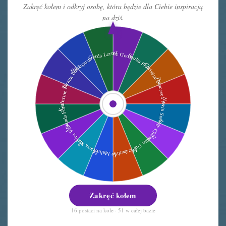
Zakręć kołem i odkryj osobę, która będzie dla Ciebie inspiracją
na dziś.
Zakręć kołem
16 postaci na kole · 51 w całej bazie