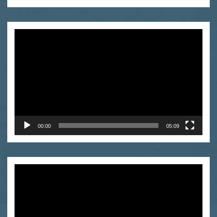
Video
Player
00:00
05:09