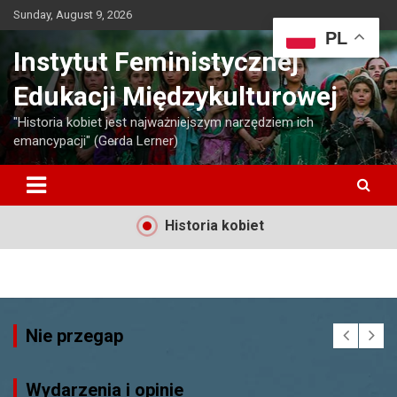
Skip
Sunday, August 9, 2026
to
PL
content
Instytut Feministycznej
Edukacji Międzykulturowej
"Historia kobiet jest najważniejszym narzędziem ich
emancypacji" (Gerda Lerner)
Historia kobiet
Nie przegap
Wydarzenia i opinie