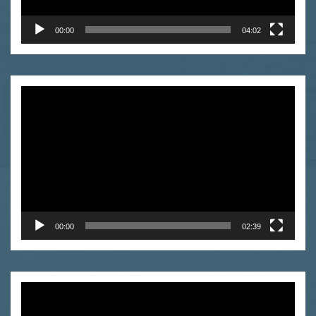
00:00
04:02
Video
Player
00:00
02:39
Video
Player