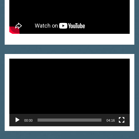
Video
Player
00:00
04:16